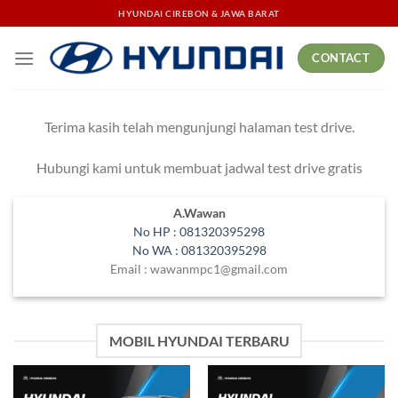
Skip
HYUNDAI CIREBON & JAWA BARAT
to
content
CONTACT
Terima kasih telah mengunjungi halaman test drive.
Hubungi kami untuk membuat jadwal test drive gratis
A.Wawan
No HP :
081320395298
No WA :
081320395298
Email :
wawanmpc1@gmail.com
MOBIL HYUNDAI TERBARU